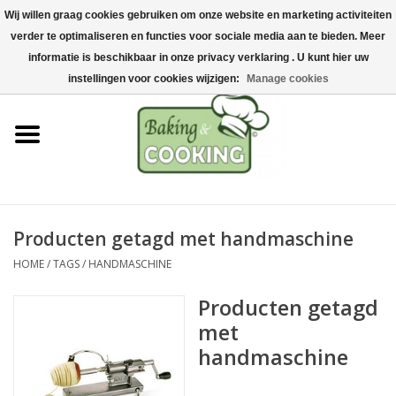
Wij willen graag cookies gebruiken om onze website en marketing activiteiten
Home
verder te optimaliseren en functies voor sociale media aan te bieden. Meer
0 Artikelen - €0,00
informatie is beschikbaar in onze privacy verklaring . U kunt hier uw
Bak-& kookgerei
instellingen voor cookies wijzigen:
Manage cookies
Machines & onderdelen
Chocolade & ijsbereiding
RVS/Inox
Producten getagd met handmaschine
HOME
/
TAGS
/
HANDMASCHINE
Hygiëne & opslag
Producten getagd
Grondstoffen & Presentatie
met
handmaschine
Acties