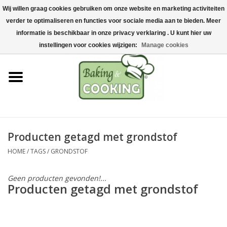
Wij willen graag cookies gebruiken om onze website en marketing activiteiten
Home
verder te optimaliseren en functies voor sociale media aan te bieden. Meer
0 Artikelen - €0,00
informatie is beschikbaar in onze privacy verklaring . U kunt hier uw
Bak-& kookgerei
instellingen voor cookies wijzigen:
Manage cookies
Machines & onderdelen
Chocolade & ijsbereiding
RVS/Inox
Producten getagd met grondstof
HOME
/
TAGS
/
GRONDSTOF
Hygiëne & opslag
Geen producten gevonden!...
Grondstoffen & Presentatie
Producten getagd met grondstof
Acties