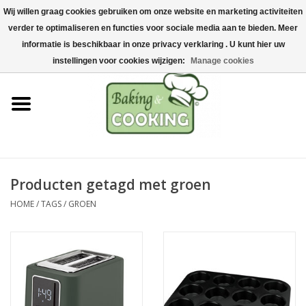
Wij willen graag cookies gebruiken om onze website en marketing activiteiten
Home
verder te optimaliseren en functies voor sociale media aan te bieden. Meer
0 Artikelen - €0,00
informatie is beschikbaar in onze privacy verklaring . U kunt hier uw
Bak-& kookgerei
instellingen voor cookies wijzigen:
Manage cookies
Machines & onderdelen
Chocolade & ijsbereiding
RVS/Inox
Producten getagd met groen
HOME
/
TAGS
/
GROEN
Hygiëne & opslag
Grondstoffen & Presentatie
Acties