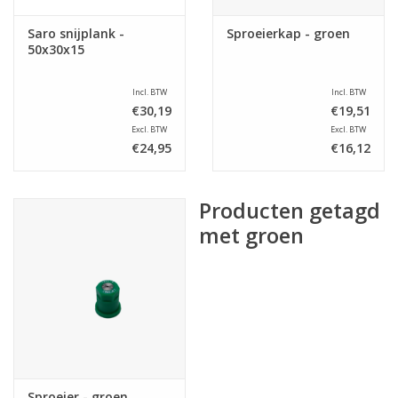
Saro snijplank -
Sproeierkap - groen
50x30x15
Incl. BTW
Incl. BTW
€30,19
€19,51
Excl. BTW
Excl. BTW
€24,95
€16,12
Producten getagd
met groen
Sproeier - groen