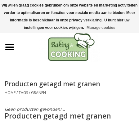
Wij willen graag cookies gebruiken om onze website en marketing activiteiten
Home
verder te optimaliseren en functies voor sociale media aan te bieden. Meer
0 Artikelen - €0,00
informatie is beschikbaar in onze privacy verklaring . U kunt hier uw
Bak-& kookgerei
instellingen voor cookies wijzigen:
Manage cookies
Machines & onderdelen
Chocolade & ijsbereiding
RVS/Inox
Producten getagd met granen
HOME
/
TAGS
/
GRANEN
Hygiëne & opslag
Geen producten gevonden!...
Grondstoffen & Presentatie
Producten getagd met granen
Acties