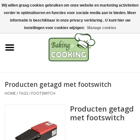
Wij willen graag cookies gebruiken om onze website en marketing activiteiten
Home
verder te optimaliseren en functies voor sociale media aan te bieden. Meer
0 Artikelen - €0,00
informatie is beschikbaar in onze privacy verklaring . U kunt hier uw
Bak-& kookgerei
instellingen voor cookies wijzigen:
Manage cookies
Machines & onderdelen
Chocolade & ijsbereiding
RVS/Inox
Producten getagd met footswitch
HOME
/
TAGS
/
FOOTSWITCH
Hygiëne & opslag
Producten getagd
Grondstoffen & Presentatie
met footswitch
Acties