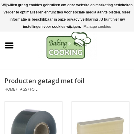
Wij willen graag cookies gebruiken om onze website en marketing activiteiten
Home
verder te optimaliseren en functies voor sociale media aan te bieden. Meer
0 Artikelen - €0,00
informatie is beschikbaar in onze privacy verklaring . U kunt hier uw
Bak-& kookgerei
instellingen voor cookies wijzigen:
Manage cookies
Machines & onderdelen
Chocolade & ijsbereiding
RVS/Inox
Producten getagd met foil
HOME
/
TAGS
/
FOIL
Hygiëne & opslag
Grondstoffen & Presentatie
Acties