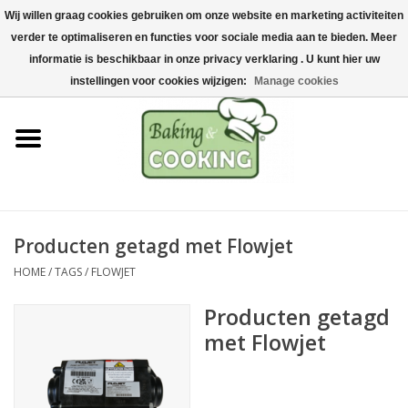
Wij willen graag cookies gebruiken om onze website en marketing activiteiten
Home
verder te optimaliseren en functies voor sociale media aan te bieden. Meer
0 Artikelen - €0,00
informatie is beschikbaar in onze privacy verklaring . U kunt hier uw
Bak-& kookgerei
instellingen voor cookies wijzigen:
Manage cookies
Machines & onderdelen
Chocolade & ijsbereiding
RVS/Inox
Producten getagd met Flowjet
HOME
/
TAGS
/
FLOWJET
Hygiëne & opslag
Producten getagd
Grondstoffen & Presentatie
met Flowjet
Acties