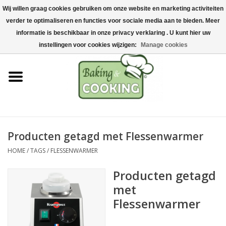
Wij willen graag cookies gebruiken om onze website en marketing activiteiten
Home
verder te optimaliseren en functies voor sociale media aan te bieden. Meer
0 Artikelen - €0,00
informatie is beschikbaar in onze privacy verklaring . U kunt hier uw
Bak-& kookgerei
instellingen voor cookies wijzigen:
Manage cookies
Machines & onderdelen
Chocolade & ijsbereiding
RVS/Inox
Producten getagd met Flessenwarmer
HOME
/
TAGS
/
FLESSENWARMER
Hygiëne & opslag
Producten getagd
Grondstoffen & Presentatie
met
Flessenwarmer
Acties