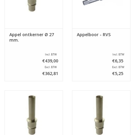
Appel ontkerner Ø 27
Appelboor - RVS
mm.
Incl. BTW
Incl. BTW
€439,00
€6,35
Excl. BTW
Excl. BTW
€362,81
€5,25