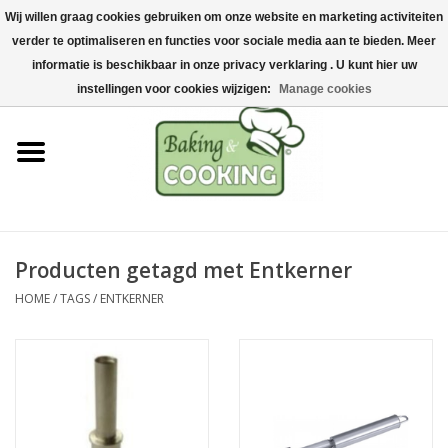
Wij willen graag cookies gebruiken om onze website en marketing activiteiten
Home
verder te optimaliseren en functies voor sociale media aan te bieden. Meer
0 Artikelen - €0,00
informatie is beschikbaar in onze privacy verklaring . U kunt hier uw
Bak-& kookgerei
instellingen voor cookies wijzigen:
Manage cookies
Machines & onderdelen
Chocolade & ijsbereiding
RVS/Inox
Producten getagd met Entkerner
HOME
/
TAGS
/
ENTKERNER
Hygiëne & opslag
Grondstoffen & Presentatie
Acties