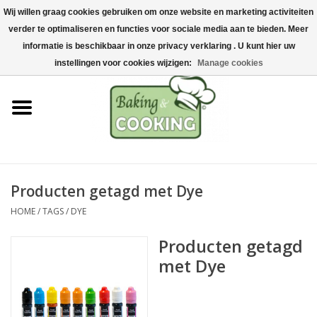
Wij willen graag cookies gebruiken om onze website en marketing activiteiten
Home
verder te optimaliseren en functies voor sociale media aan te bieden. Meer
0 Artikelen - €0,00
informatie is beschikbaar in onze privacy verklaring . U kunt hier uw
Bak-& kookgerei
instellingen voor cookies wijzigen:
Manage cookies
Machines & onderdelen
Chocolade & ijsbereiding
RVS/Inox
Producten getagd met Dye
HOME
/
TAGS
/
DYE
Hygiëne & opslag
Producten getagd
Grondstoffen & Presentatie
met Dye
Acties