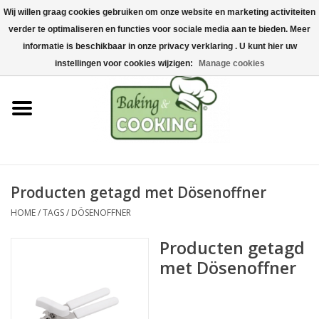
Wij willen graag cookies gebruiken om onze website en marketing activiteiten
Home
verder te optimaliseren en functies voor sociale media aan te bieden. Meer
0 Artikelen - €0,00
informatie is beschikbaar in onze privacy verklaring . U kunt hier uw
Bak-& kookgerei
instellingen voor cookies wijzigen:
Manage cookies
Machines & onderdelen
Chocolade & ijsbereiding
RVS/Inox
Producten getagd met Dösenoffner
HOME
/
TAGS
/
DÖSENOFFNER
Hygiëne & opslag
Producten getagd
Grondstoffen & Presentatie
met Dösenoffner
Acties