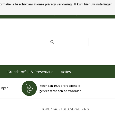
rmatie is beschikbaar in onze privacy verklaring . U kunt hier uw instellingen
0 Artikelen - €0,00
Mijn account / Registreren
Grondstoffen & Presentatie
Acties
Meer dan 1000 professionele
dingen
gereedschappen op voorraad
HOME
/
TAGS
/
DEEGVERWERKING