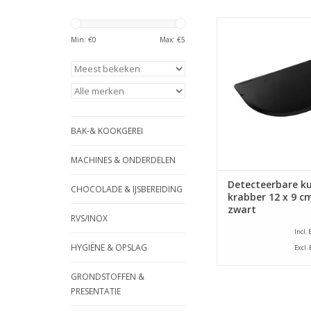
Zwarte halfronde kra
x 8,8 cm groot. De 
Min: €
0
Max: €
5
gemaakt van PP en ge
met metaaldraadjes 
detecteerbaar zij
metaaldetect
TOEVOEGEN AAN WI
BAK-& KOOKGEREI
MACHINES & ONDERDELEN
Detecteerbare k
CHOCOLADE & IJSBEREIDING
krabber 12 x 9 cm
zwart
RVS/INOX
Incl.
HYGIËNE & OPSLAG
Excl.
GRONDSTOFFEN &
PRESENTATIE