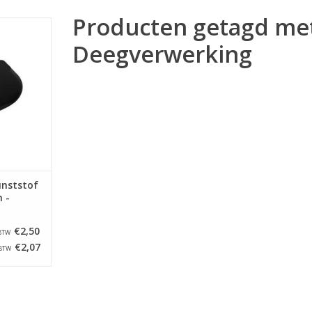
Producten getagd me
bber van 12
krabber is
Deegverwerking
ïnjecteerd
zodat deze
n in de
or.
NKELWAGEN
unststof
 -
€2,50
 BTW
€2,07
 BTW