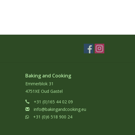
Baking and Cooking
Emmerblok 31
4751XE Oud Gastel
+31 (0)165 44 02 09
info@bakingandcooking.eu
+31 (0)6 518 900 24