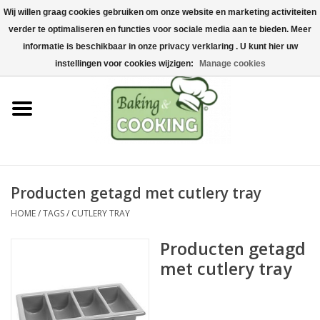
Wij willen graag cookies gebruiken om onze website en marketing activiteiten
Home
verder te optimaliseren en functies voor sociale media aan te bieden. Meer
0 Artikelen - €0,00
informatie is beschikbaar in onze privacy verklaring . U kunt hier uw
Bak-& kookgerei
instellingen voor cookies wijzigen:
Manage cookies
Machines & onderdelen
Chocolade & ijsbereiding
RVS/Inox
Producten getagd met cutlery tray
HOME
/
TAGS
/
CUTLERY TRAY
Hygiëne & opslag
Producten getagd
Grondstoffen & Presentatie
met cutlery tray
Acties