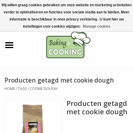
Wij willen graag cookies gebruiken om onze website en marketing activiteiten
Home
verder te optimaliseren en functies voor sociale media aan te bieden. Meer
0 Artikelen - €0,00
informatie is beschikbaar in onze privacy verklaring . U kunt hier uw
Bak-& kookgerei
instellingen voor cookies wijzigen:
Manage cookies
Machines & onderdelen
Chocolade & ijsbereiding
RVS/Inox
Producten getagd met cookie dough
HOME
/
TAGS
/
COOKIE DOUGH
Hygiëne & opslag
Producten getagd
Grondstoffen & Presentatie
met cookie dough
Acties