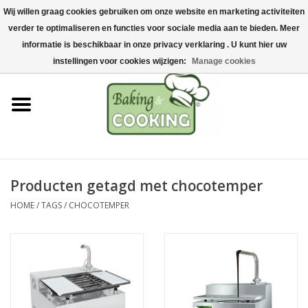
Wij willen graag cookies gebruiken om onze website en marketing activiteiten
Home
verder te optimaliseren en functies voor sociale media aan te bieden. Meer
0 Artikelen - €0,00
informatie is beschikbaar in onze privacy verklaring . U kunt hier uw
Bak-& kookgerei
instellingen voor cookies wijzigen:
Manage cookies
Machines & onderdelen
Chocolade & ijsbereiding
RVS/Inox
Producten getagd met chocotemper
HOME
/
TAGS
/
CHOCOTEMPER
Hygiëne & opslag
Grondstoffen & Presentatie
Acties