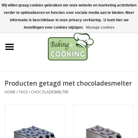
Wij willen graag cookies gebruiken om onze website en marketing activiteiten
Home
verder te optimaliseren en functies voor sociale media aan te bieden. Meer
0 Artikelen - €0,00
informatie is beschikbaar in onze privacy verklaring . U kunt hier uw
Bak-& kookgerei
instellingen voor cookies wijzigen:
Manage cookies
Machines & onderdelen
Chocolade & ijsbereiding
RVS/Inox
Producten getagd met chocoladesmelter
HOME
/
TAGS
/
CHOCOLADESMELTER
Hygiëne & opslag
Grondstoffen & Presentatie
Acties