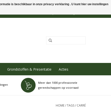
rmatie is beschikbaar in onze privacy verklaring . U kunt hier uw instellingen
0 Artikelen - €0,00
Mijn account / Registreren
Grondstoffen & Presentatie
Acties
Meer dan 1000 professionele
dingen
gereedschappen op voorraad
HOME
/
TAGS
/
CARRÉ