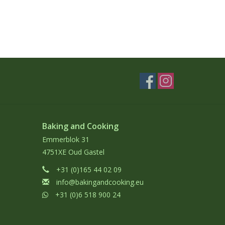
Baking and Cooking
Emmerblok 31
4751XE Oud Gastel
+31 (0)165 44 02 09
info@bakingandcooking.eu
+31 (0)6 518 900 24