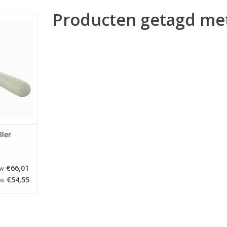
Producten getagd met
r met een
oorzien van
ndvat.
NKELWAGEN
ller
€66,01
TW
€54,55
TW