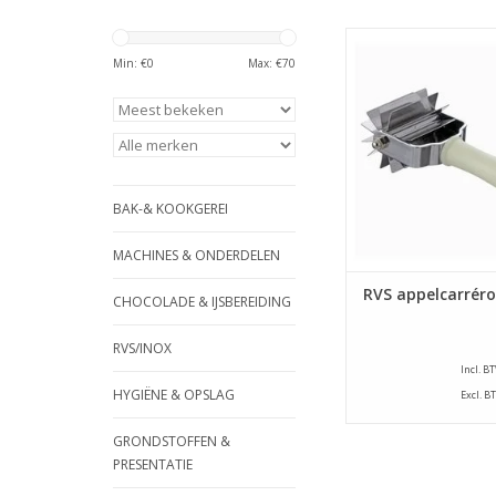
RVS Appelcarrérolle
breedte van 65 mm v
Min: €
0
Max: €
70
ergonomisch ha
TOEVOEGEN AAN WI
BAK-& KOOKGEREI
MACHINES & ONDERDELEN
RVS appelcarréro
CHOCOLADE & IJSBEREIDING
RVS/INOX
Incl. B
HYGIËNE & OPSLAG
Excl. B
GRONDSTOFFEN &
PRESENTATIE