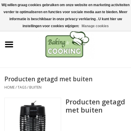
Wij willen graag cookies gebruiken om onze website en marketing activiteiten
Home
verder te optimaliseren en functies voor sociale media aan te bieden. Meer
0 Artikelen - €0,00
informatie is beschikbaar in onze privacy verklaring . U kunt hier uw
Bak-& kookgerei
instellingen voor cookies wijzigen:
Manage cookies
Machines & onderdelen
Chocolade & ijsbereiding
RVS/Inox
Producten getagd met buiten
HOME
/
TAGS
/
BUITEN
Hygiëne & opslag
Producten getagd
Grondstoffen & Presentatie
met buiten
Acties