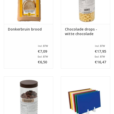
Donkerbruin brood
Chocolade drops -
witte chocolade
Incl. BTW
Incl. BTW
€7,09
€17,95
Excl. BTW
Excl. BTW
€6,50
€16,47