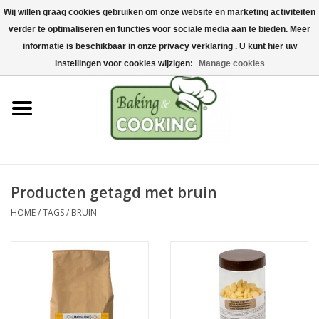
Wij willen graag cookies gebruiken om onze website en marketing activiteiten
Home
verder te optimaliseren en functies voor sociale media aan te bieden. Meer
0 Artikelen - €0,00
informatie is beschikbaar in onze privacy verklaring . U kunt hier uw
Bak-& kookgerei
instellingen voor cookies wijzigen:
Manage cookies
Machines & onderdelen
Chocolade & ijsbereiding
RVS/Inox
Producten getagd met bruin
HOME
/
TAGS
/
BRUIN
Hygiëne & opslag
Grondstoffen & Presentatie
Acties