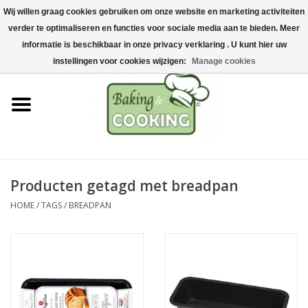
Wij willen graag cookies gebruiken om onze website en marketing activiteiten
Home
verder te optimaliseren en functies voor sociale media aan te bieden. Meer
0 Artikelen - €0,00
informatie is beschikbaar in onze privacy verklaring . U kunt hier uw
Bak-& kookgerei
instellingen voor cookies wijzigen:
Manage cookies
Machines & onderdelen
Chocolade & ijsbereiding
RVS/Inox
Producten getagd met breadpan
HOME
/
TAGS
/
BREADPAN
Hygiëne & opslag
Grondstoffen & Presentatie
Acties