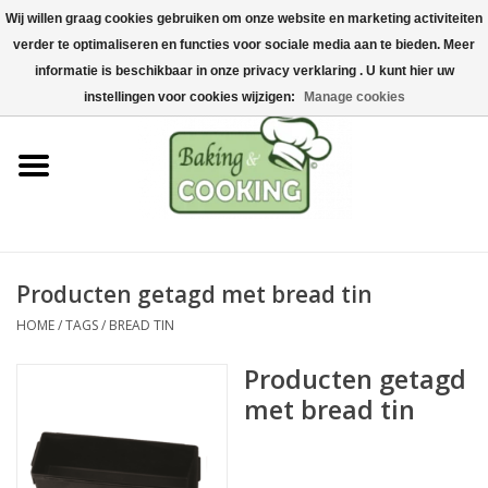
Wij willen graag cookies gebruiken om onze website en marketing activiteiten
Home
verder te optimaliseren en functies voor sociale media aan te bieden. Meer
0 Artikelen - €0,00
informatie is beschikbaar in onze privacy verklaring . U kunt hier uw
Bak-& kookgerei
instellingen voor cookies wijzigen:
Manage cookies
Machines & onderdelen
Chocolade & ijsbereiding
RVS/Inox
Producten getagd met bread tin
HOME
/
TAGS
/
BREAD TIN
Hygiëne & opslag
Producten getagd
Grondstoffen & Presentatie
met bread tin
Acties