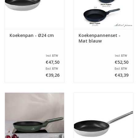
Koekenpan - Ø24 cm
Koekenpannenset -
Mat blauw
Incl. BTW
Incl. BTW
€47,50
€52,50
Excl. BTW
Excl. BTW
€39,26
€43,39