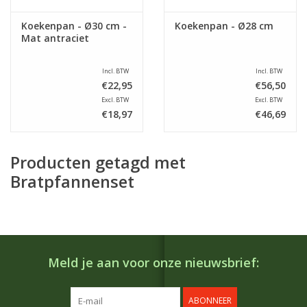
Koekenpan - Ø30 cm -
Koekenpan - Ø28 cm
Mat antraciet
Incl. BTW
Incl. BTW
€22,95
€56,50
Excl. BTW
Excl. BTW
€18,97
€46,69
Producten getagd met
Bratpfannenset
Meld je aan voor onze nieuwsbrief:
ABONNEER