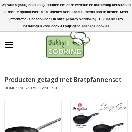
Wij willen graag cookies gebruiken om onze website en marketing activiteiten
Home
verder te optimaliseren en functies voor sociale media aan te bieden. Meer
0 Artikelen - €0,00
informatie is beschikbaar in onze privacy verklaring . U kunt hier uw
Bak-& kookgerei
instellingen voor cookies wijzigen:
Manage cookies
Machines & onderdelen
Chocolade & ijsbereiding
RVS/Inox
Producten getagd met Bratpfannenset
HOME
/
TAGS
/
BRATPFANNENSET
Hygiëne & opslag
Grondstoffen & Presentatie
Acties