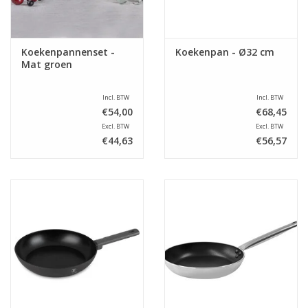
Koekenpannenset -
Koekenpan - Ø32 cm
Mat groen
Incl. BTW
Incl. BTW
€54,00
€68,45
Excl. BTW
Excl. BTW
€44,63
€56,57