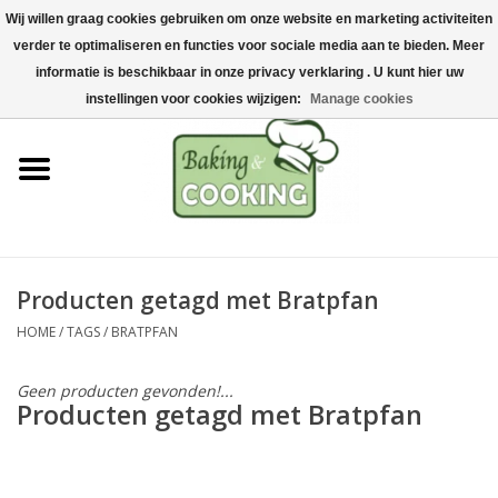
Wij willen graag cookies gebruiken om onze website en marketing activiteiten
Home
verder te optimaliseren en functies voor sociale media aan te bieden. Meer
0 Artikelen - €0,00
informatie is beschikbaar in onze privacy verklaring . U kunt hier uw
Bak-& kookgerei
instellingen voor cookies wijzigen:
Manage cookies
Machines & onderdelen
Chocolade & ijsbereiding
RVS/Inox
Producten getagd met Bratpfan
HOME
/
TAGS
/
BRATPFAN
Hygiëne & opslag
Geen producten gevonden!...
Grondstoffen & Presentatie
Producten getagd met Bratpfan
Acties