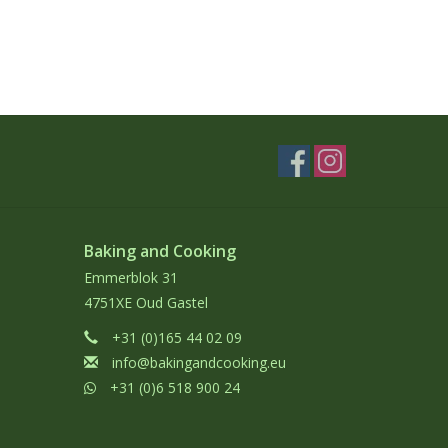
Baking and Cooking
Emmerblok 31
4751XE Oud Gastel
+31 (0)165 44 02 09
info@bakingandcooking.eu
+31 (0)6 518 900 24