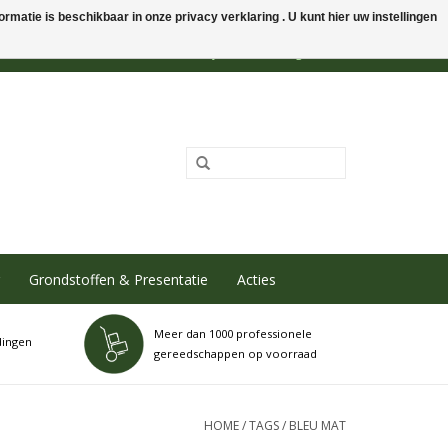
rmatie is beschikbaar in onze privacy verklaring . U kunt hier uw instellingen
0 Artikelen - €0,00
Mijn account / Registreren
Grondstoffen & Presentatie
Acties
Meer dan 1000 professionele
dingen
gereedschappen op voorraad
HOME
/
TAGS
/
BLEU MAT