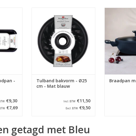
odvorm /
Berlinger Haus -Tulband
Berlinger Haus
 blauw
bakvorm - Ø25 cm - Mat blauw
deksel - Mat 
NKELWAGEN
TOEVOEGEN AAN WINKELWAGEN
TOEVOEGEN AA
odpan -
Tulband bakvorm - Ø25
Braadpan me
cm - Mat blauw
€9,30
€11,50
 BTW
Incl. BTW
€7,69
€9,50
 BTW
Excl. BTW
en getagd met Bleu