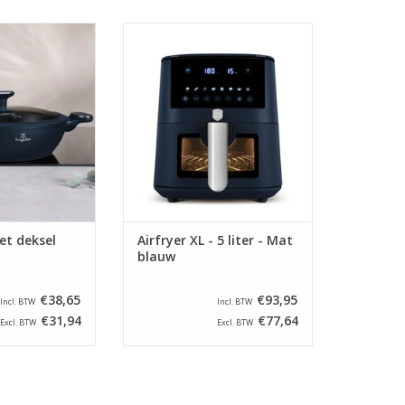
 - Braadpan met
Berlinger Haus Airfryer XL - 5 liter
blauw - Ø28 cm
- Mat blauw
N WINKELWAGEN
TOEVOEGEN AAN WINKELWAGEN
t deksel
Airfryer XL - 5 liter - Mat
blauw
€38,65
€93,95
Incl. BTW
Incl. BTW
€31,94
€77,64
Excl. BTW
Excl. BTW