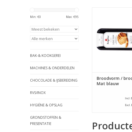
Berlinger Haus Bro
broodpan - Mat
Min: €
0
Max: €
95
TOEVOEGEN AAN WI
BAK-& KOOKGEREI
MACHINES & ONDERDELEN
Broodvorm / bro
CHOCOLADE & IJSBEREIDING
Mat blauw
RVS/INOX
Incl.
HYGIËNE & OPSLAG
Excl.
GRONDSTOFFEN &
Product
PRESENTATIE