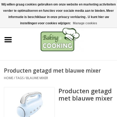
Wij willen graag cookies gebruiken om onze website en marketing activiteiten
Home
verder te optimaliseren en functies voor sociale media aan te bieden. Meer
0 Artikelen - €0,00
informatie is beschikbaar in onze privacy verklaring . U kunt hier uw
Bak-& kookgerei
instellingen voor cookies wijzigen:
Manage cookies
Machines & onderdelen
Chocolade & ijsbereiding
RVS/Inox
Producten getagd met blauwe mixer
HOME
/
TAGS
/
BLAUWE MIXER
Hygiëne & opslag
Producten getagd
Grondstoffen & Presentatie
met blauwe mixer
Acties