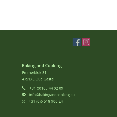
Baking and Cooking
Emmerblok 31
4751XE Oud Gastel
+31 (0)165 44 02 09
info@bakingandcooking.eu
+31 (0)6 518 900 24