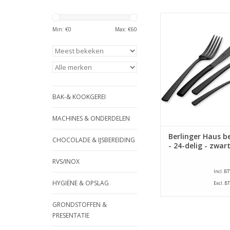
Berlinger Haus beste
delig - zwar
Min: €
0
Max: €
60
TOEVOEGEN AAN WI
BAK-& KOOKGEREI
MACHINES & ONDERDELEN
Berlinger Haus b
CHOCOLADE & IJSBEREIDING
- 24-delig - zwar
RVS/INOX
Incl. B
HYGIËNE & OPSLAG
Excl. B
GRONDSTOFFEN &
PRESENTATIE