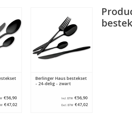
Produ
kset - 24-
Berlinger Haus bestekset - 24-
t
delig - zwart
bestek
NKELWAGEN
TOEVOEGEN AAN WINKELWAGEN
estekset
Berlinger Haus bestekset
t
- 24-delig - zwart
€56,90
€56,90
TW
Incl. BTW
€47,02
€47,02
TW
Excl. BTW