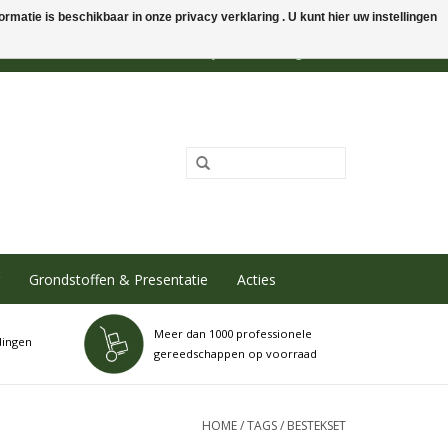
rmatie is beschikbaar in onze privacy verklaring . U kunt hier uw instellingen
0 Artikelen - €0,00
Mijn account / Registreren
Grondstoffen & Presentatie
Acties
Meer dan 1000 professionele
dingen
gereedschappen op voorraad
HOME
/
TAGS
/
BESTEKSET