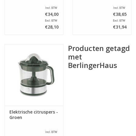
Incl. BTW
Incl. BTW
€34,00
€38,65
Excl. BTW
Excl. BTW
€28,10
€31,94
Producten getagd
met
BerlingerHaus
Elektrische citruspers -
Groen
Incl. BTW