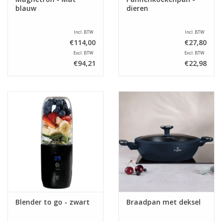
blauw
dieren
Incl. BTW
Incl. BTW
€114,00
€27,80
Excl. BTW
Excl. BTW
€94,21
€22,98
Blender to go - zwart
Braadpan met deksel