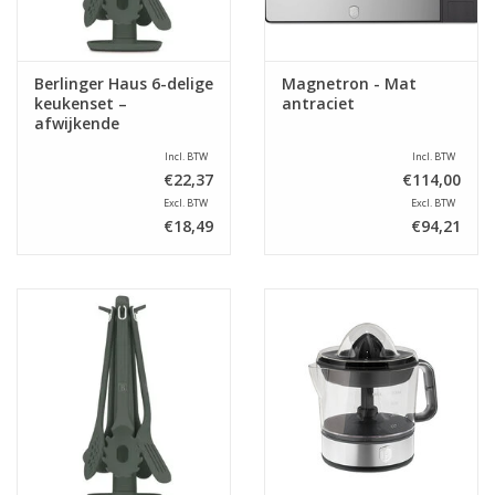
Berlinger Haus 6-delige
Magnetron - Mat
keukenset –
antraciet
afwijkende
samenstelling
Incl. BTW
Incl. BTW
€22,37
€114,00
Excl. BTW
Excl. BTW
€18,49
€94,21