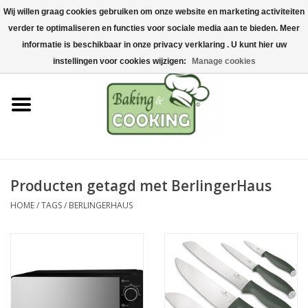
Wij willen graag cookies gebruiken om onze website en marketing activiteiten
Home
verder te optimaliseren en functies voor sociale media aan te bieden. Meer
0 Artikelen - €0,00
informatie is beschikbaar in onze privacy verklaring . U kunt hier uw
Bak-& kookgerei
instellingen voor cookies wijzigen:
Manage cookies
Machines & onderdelen
Chocolade & ijsbereiding
RVS/Inox
Producten getagd met BerlingerHaus
HOME
/
TAGS
/
BERLINGERHAUS
Hygiëne & opslag
Grondstoffen & Presentatie
Acties