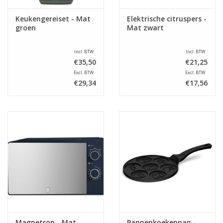
Keukengereiset - Mat
Elektrische citruspers -
groen
Mat zwart
Incl. BTW
Incl. BTW
€35,50
€21,25
Excl. BTW
Excl. BTW
€29,34
€17,56
Magnetron - Mat
Pannenkoekenpan -