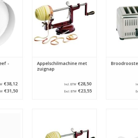
mm. Hoogte
gelijktijdig dan wel afzonderlijk.
schakelaar om h
e (totaal): 9
wat men wil g
TOEVOEGEN AAN WINKELWAGEN
ste
NKELWAGEN
TOEVOEGEN AA
ef -
Appelschilmachine met
Broodrooste
zuignap
€38,12
€28,50
TW
Incl. BTW
I
€31,50
€23,55
TW
Excl. BTW
E
r met een
Appelschilmachine voor het
Handblikope
oorzien van
schillen, klokhuis verwijderen en
kunststof handg
ndvat.
het snijden van appels. Ook
c
uitstekend voor "Pommes
NKELWAGEN
TOEVOEGEN AA
Spirales". Bevestiging: