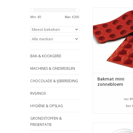
Silicone bakvor
zonnebloem. Gesch
Min: €
0
Max: €
200
gebruik in de oven, m
vriezer. Ideaal voor
en lossen van pro
TOEVOEGEN AAN WI
BAK-& KOOKGEREI
MACHINES & ONDERDELEN
Bakmat mini
CHOCOLADE & IJSBEREIDING
zonnebloem
RVS/INOX
Incl. B
HYGIËNE & OPSLAG
Excl.
GRONDSTOFFEN &
PRESENTATIE
Zeef. Kunststof blo
een diameter van 30 