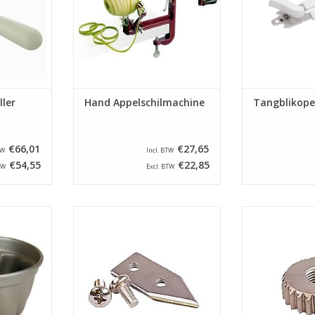
schroefklem en vacuumvoet
TOEVOEGEN AAN WINKELWAGEN
ller
Hand Appelschilmachine
Tangblikope
€66,01
€27,65
TW
Incl. BTW
€54,55
€22,85
TW
Excl. BTW
rde
Los mesje geschikt voor de
Tandwiel ges
kvorm met
blikopener Clou (G11 066)
blikopener C
cm. U hoeft
TOEVOEGEN AAN WINKELWAGEN
TOEVOEGEN AA
incipe niet
j adviseren
n daarna zo
es, wel te