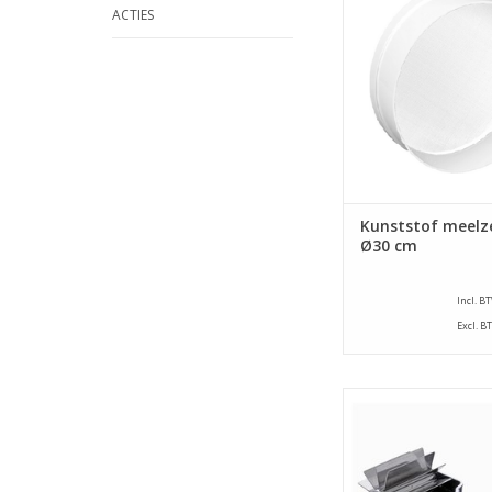
ACTIES
maaswijdte van 0,5 
(tot zeef): 7 cm. Hoogt
cm.
TOEVOEGEN AAN WI
Kunststof meelze
Ø30 cm
Incl. B
Excl. B
RVS Appelcarrérolle
breedte van 65 mm v
ergonomisch ha
TOEVOEGEN AAN WI