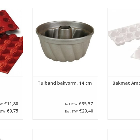
m mini
Geteflonneerde
Silicone ba
ikt voor
(WALTER)Tulband bakvorm met
Geschikt voor ge
agnetron of
een diameter van 14 cm. U hoeft
magnetron of 
 het bakken
de tulbandvorm in principe niet
voor het bakke
ducten!
in te vetten. Maar wij adviseren
prod
dat de eerste keer, en daarna zo
NKELWAGEN
TOEVOEGEN AA
nu en dan heel lichtjes, wel te
doen
TOEVOEGEN AAN WINKELWAGEN
Tulband bakvorm, 14 cm
Bakmat Amo
€11,80
€35,57
TW
Incl. BTW
€9,75
€29,40
 BTW
Excl. BTW
emzeef met
Appelschilmachine - schilt,
Roestvrijstal
cm. en een
verwijdert het klokhuis en snijdt
met energi