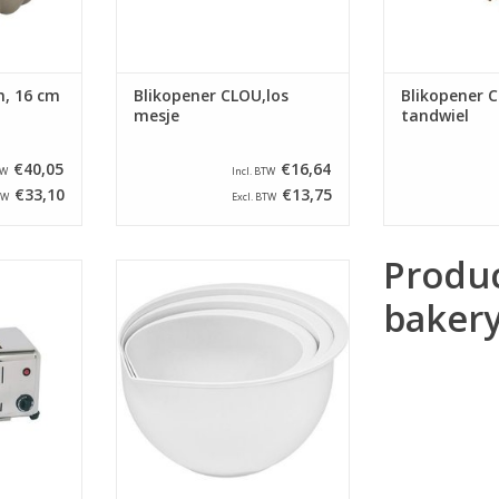
NKELWAGEN
, 16 cm
Blikopener CLOU,los
Blikopener 
mesje
tandwiel
€40,05
€16,64
TW
Incl. BTW
€33,10
€13,75
TW
Excl. BTW
Produ
odrooster
Set van 3 kunststof
arende
beslagkommen. De kommen
baker
tal sleuven
hebben een inhoud van 1½, 2 en
ken in te
3 liter.
TOEVOEGEN AAN WINKELWAGEN
NKELWAGEN