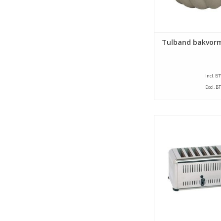
TOEVOEGEN AAN WI
Tulband bakvorm
Incl. B
Excl. B
Roestvrijstalen bro
met energiebesp
schakelaar om het aan
wat men wil gebrui
stellen.
TOEVOEGEN AAN WI