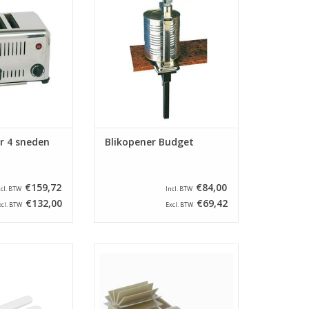
et aantal sleuven
tafelklem.
ebruiken in te
TOEVOEGEN AAN WINKELWAGEN
llen.
N WINKELWAGEN
r 4 sneden
Blikopener Budget
€159,72
€84,00
ncl. BTW
Incl. BTW
€132,00
€69,42
xcl. BTW
Excl. BTW
ner met witte
Kunststof roller speciaal
repen, lengte 20
ontworpen om eenvoudig
m.
appelcarrés te vormen. Licht,
praktisch en gemakkelijk te
N WINKELWAGEN
reinigen, zorgt voor een strakke