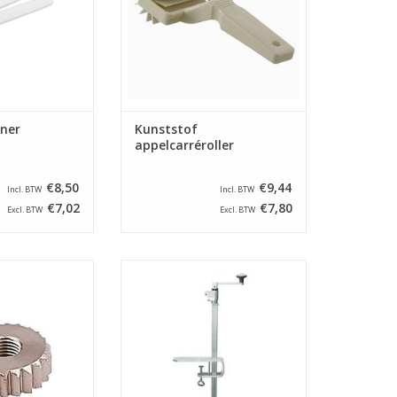
en consistente vorm voor een
professionele presentatie. Ideaal
voor zowel hobbybakkers als
professionals
TOEVOEGEN AAN WINKELWAGEN
ner
Kunststof
appelcarréroller
€8,50
€9,44
Incl. BTW
Incl. BTW
€7,02
€7,80
Excl. BTW
Excl. BTW
chikt voor de
Tafelmodel blikopener van het
lou (G11 066)
merk Clou. Geschikt voor het
openen van blikken met een
N WINKELWAGEN
maximale hoogte van 55 cm.
TOEVOEGEN AAN WINKELWAGEN