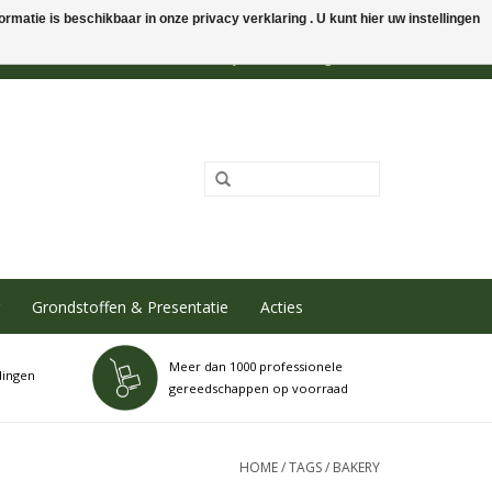
rmatie is beschikbaar in onze privacy verklaring . U kunt hier uw instellingen
0 Artikelen - €0,00
Mijn account / Registreren
Grondstoffen & Presentatie
Acties
Meer dan 1000 professionele
dingen
gereedschappen op voorraad
HOME
/
TAGS
/
BAKERY