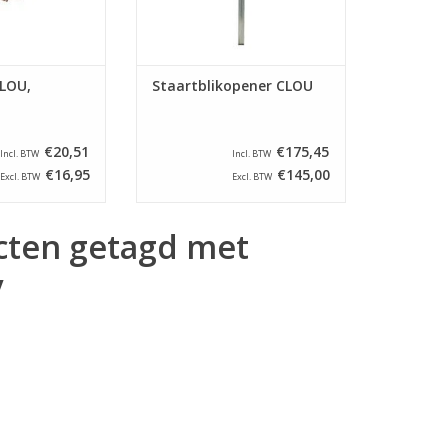
CLOU,
Staartblikopener CLOU
€20,51
€175,45
Incl. BTW
Incl. BTW
€16,95
€145,00
Excl. BTW
Excl. BTW
cten getagd met
y