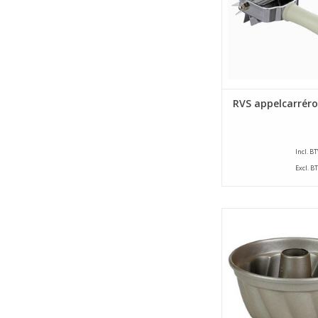
RVS appelcarréro
Incl. B
Excl. B
Geteflonnee
(WALTER)Tulband ba
een diameter van 16 
de tulbandvorm in pr
in te vetten. Maar wi
dat de eerste keer, e
nu en dan heel lichtj
doen