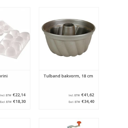
kmat Amorini.
Getefloneerde (WALTER)Tulband
bruik in de oven,
bakvorm met een diameter van
vriezer. Ideaal
18 cm. U hoeft de tulbandvorm in
n en lossen van
principe niet in te vetten. Maar wij
ucten!
adviseren dat de eerste keer, en
daarna zo nu en dan heel lichtjes,
N WINKELWAGEN
wel te doen
TOEVOEGEN AAN WINKELWAGEN
rini
Tulband bakvorm, 18 cm
€22,14
€41,62
Incl. BTW
Incl. BTW
€18,30
€34,40
Excl. BTW
Excl. BTW
en broodrooster
Tafelmodel blikopener, budget
ebesparende
uitvoering. Voorzien van