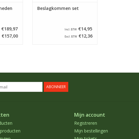
sneden
Beslagkommen set
€189,97
€14,95
Incl. BTW
€157,00
€12,36
Excl. BTW
ABONNEER
cten
Mijn account
ducten
Registreren
producten
Mijn bestellingen
ingen
Mijn tickets