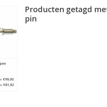
Producten getagd me
 appels op
SETSM-E
pin
ine.
NKELWAGEN
lpen
€99,00
TW
€81,82
TW