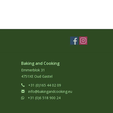
Baking and Cooking
Emmerblok 31
4751XE Oud Gastel
+31 (0)165 44 02 09
info@bakingandcooking.eu
+31 (0)6 518 900 24