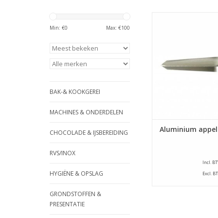
Aluminium pen om de
te steken op de A
Min: €
0
Max: €
100
appelschilmach
TOEVOEGEN AAN WI
BAK-& KOOKGEREI
MACHINES & ONDERDELEN
Aluminium appe
CHOCOLADE & IJSBEREIDING
RVS/INOX
Incl. B
HYGIËNE & OPSLAG
Excl. B
GRONDSTOFFEN &
PRESENTATIE