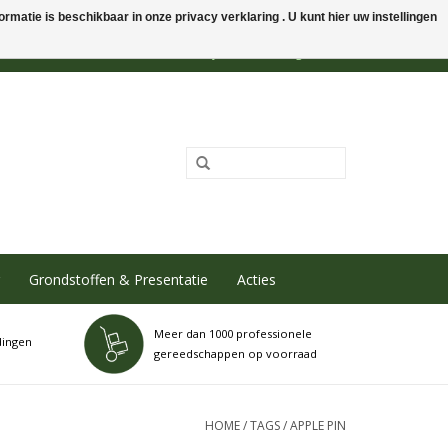
rmatie is beschikbaar in onze privacy verklaring . U kunt hier uw instellingen
0 Artikelen - €0,00
Mijn account / Registreren
Grondstoffen & Presentatie
Acties
Meer dan 1000 professionele
dingen
gereedschappen op voorraad
HOME
/
TAGS
/
APPLE PIN