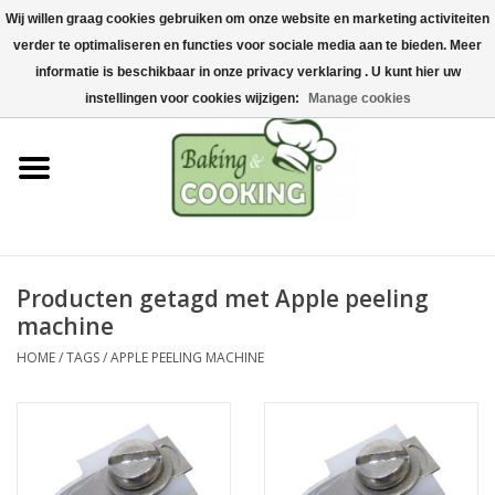
Wij willen graag cookies gebruiken om onze website en marketing activiteiten
Home
verder te optimaliseren en functies voor sociale media aan te bieden. Meer
0 Artikelen - €0,00
informatie is beschikbaar in onze privacy verklaring . U kunt hier uw
Bak-& kookgerei
instellingen voor cookies wijzigen:
Manage cookies
Machines & onderdelen
Chocolade & ijsbereiding
RVS/Inox
Producten getagd met Apple peeling
machine
Hygiëne & opslag
HOME
/
TAGS
/
APPLE PEELING MACHINE
Grondstoffen & Presentatie
Acties