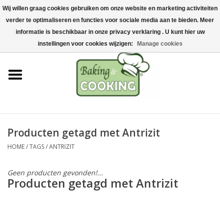
Wij willen graag cookies gebruiken om onze website en marketing activiteiten
Home
verder te optimaliseren en functies voor sociale media aan te bieden. Meer
0 Artikelen - €0,00
informatie is beschikbaar in onze privacy verklaring . U kunt hier uw
Bak-& kookgerei
instellingen voor cookies wijzigen:
Manage cookies
Machines & onderdelen
Chocolade & ijsbereiding
RVS/Inox
Producten getagd met Antrizit
HOME
/
TAGS
/
ANTRIZIT
Hygiëne & opslag
Geen producten gevonden!...
Grondstoffen & Presentatie
Producten getagd met Antrizit
Acties