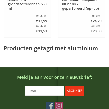
grondstoffenschep 650
80 x 100 -
ml
geperforeerd (op=op)
Incl. BTW
Incl. BTW
€13,95
€24,20
Excl. BTW
Excl. BTW
€11,53
€20,00
Producten getagd met aluminium
Meld je aan voor onze nieuwsbrief:
ABONNEER