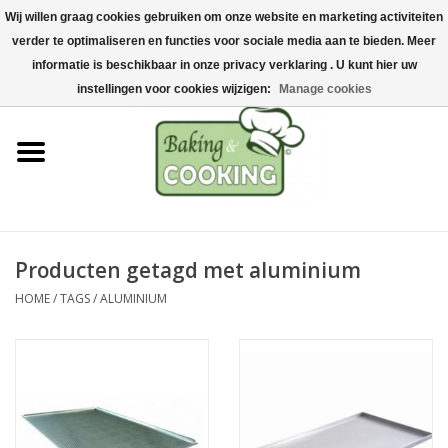
Wij willen graag cookies gebruiken om onze website en marketing activiteiten
Home
verder te optimaliseren en functies voor sociale media aan te bieden. Meer
0 Artikelen - €0,00
informatie is beschikbaar in onze privacy verklaring . U kunt hier uw
Bak-& kookgerei
instellingen voor cookies wijzigen:
Manage cookies
Machines & onderdelen
Chocolade & ijsbereiding
RVS/Inox
Producten getagd met aluminium
HOME
/
TAGS
/
ALUMINIUM
Hygiëne & opslag
Grondstoffen & Presentatie
Acties