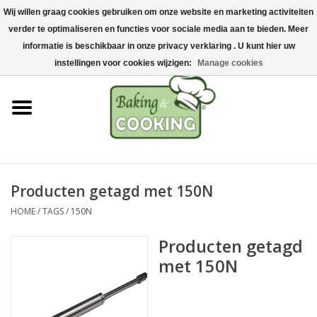
Wij willen graag cookies gebruiken om onze website en marketing activiteiten
Home
verder te optimaliseren en functies voor sociale media aan te bieden. Meer
0 Artikelen - €0,00
informatie is beschikbaar in onze privacy verklaring . U kunt hier uw
Bak-& kookgerei
instellingen voor cookies wijzigen:
Manage cookies
Machines & onderdelen
Chocolade & ijsbereiding
RVS/Inox
Producten getagd met 150N
HOME
/
TAGS
/
150N
Hygiëne & opslag
Producten getagd
Grondstoffen & Presentatie
met 150N
Acties