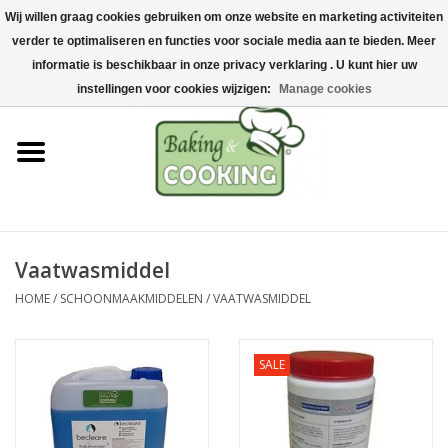
Wij willen graag cookies gebruiken om onze website en marketing activiteiten
Home
verder te optimaliseren en functies voor sociale media aan te bieden. Meer
0 Artikelen - €0,00
informatie is beschikbaar in onze privacy verklaring . U kunt hier uw
Bak-& kookgerei
instellingen voor cookies wijzigen:
Manage cookies
Machines & onderdelen
Chocolade & ijsbereiding
RVS/Inox
Vaatwasmiddel
HOME
/
SCHOONMAAKMIDDELEN
/
VAATWASMIDDEL
Hygiëne & opslag
Grondstoffen & Presentatie
SALE
Acties