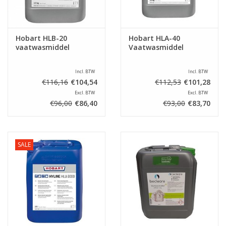
Hobart HLB-20
Hobart HLA-40
vaatwasmiddel
Vaatwasmiddel
Incl. BTW
Incl. BTW
€116,16
€104,54
€112,53
€101,28
Excl. BTW
Excl. BTW
€96,00
€86,40
€93,00
€83,70
SALE