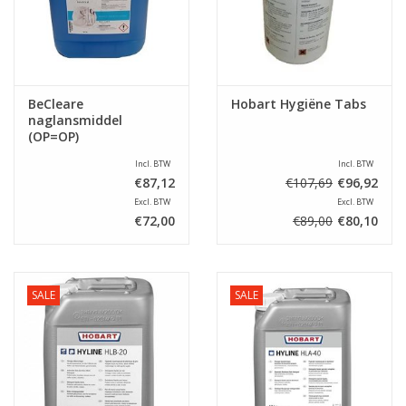
BeCleare
Hobart Hygiëne Tabs
naglansmiddel
(OP=OP)
Incl. BTW
Incl. BTW
€87,12
€107,69
€96,92
Excl. BTW
Excl. BTW
€72,00
€89,00
€80,10
SALE
SALE