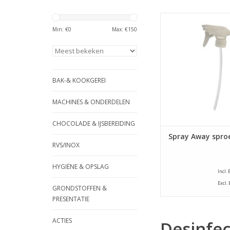
Spuitkopje voor de 
500 ml flacon. V
Min: €
0
Max: €
150
desinfecteren van
oppervlakken,snel en
reinigen van hand
deurklinken, toilet
toiletkranen, bedien
BAK-& KOOKGEREI
en tiptoetsen. (NIE
VOOR LCD SCHER
MACHINES & ONDERDELEN
TOEVOEGEN AAN WI
CHOCOLADE & IJSBEREIDING
Spray Away spro
RVS/INOX
HYGIËNE & OPSLAG
Incl.
Excl.
GRONDSTOFFEN &
PRESENTATIE
ACTIES
Desinfec