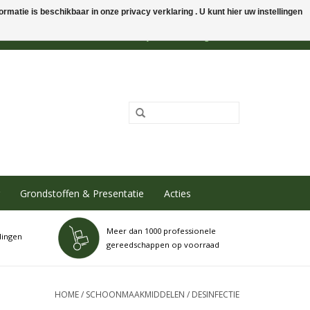
rmatie is beschikbaar in onze privacy verklaring . U kunt hier uw instellingen
0 Artikelen - €0,00
Mijn account / Registreren
Grondstoffen & Presentatie
Acties
Meer dan 1000 professionele
dingen
gereedschappen op voorraad
HOME
/
SCHOONMAAKMIDDELEN
/
DESINFECTIE