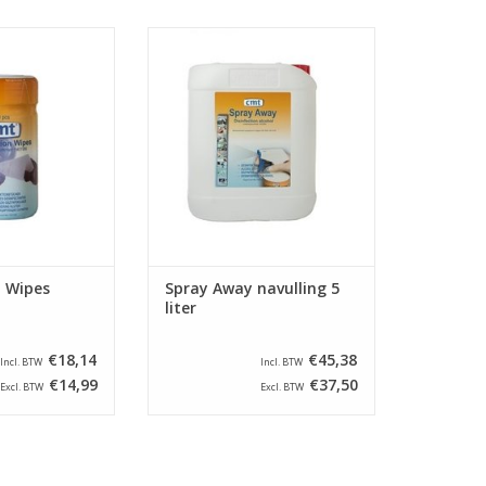
ion Wipes zijn
Spray Away navulling 5 liter, voor
alcoholhoudende
het desinfecteren van kleine
doekjes voor
oppervlakken. Voor het snel en
ik op basis van
hygiënisch reinigen van
n ethanol en
handgrepen, deurklinken,
cohol. De CMT
toiletbrillen, toiletkranen,
 Wipes kunnen
bedieningspanelen en tiptoetsen.
t als middel ter
(LET OP: NIET GESCHIKT VOOR
van bacteriën.
LCD SCHERMEN).
N WINKELWAGEN
TOEVOEGEN AAN WINKELWAGEN
n Wipes
Spray Away navulling 5
liter
€18,14
€45,38
Incl. BTW
Incl. BTW
€14,99
€37,50
Excl. BTW
Excl. BTW