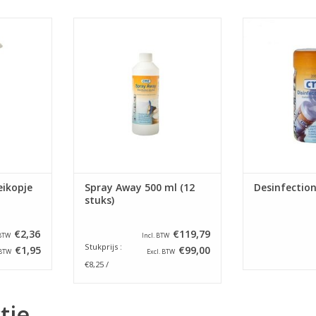
Spray Away
Spray Away navulling 500 ml.
CMT Disinfect
oor het
voor het desinfecteren van kleine
gebruiksklare 
 kleine
oppervlakken. Voor het snel en
desinfectie
 hygiënisch
hygiënisch reinigen van
eenmalig gebru
grepen,
handgrepen, deurklinken,
een mix va
brillen,
toiletbrillen, toiletkranen,
isopropylal
ingspanelen
bedieningspanelen en tiptoetsen.
Disinfection
T GESCHIKT
(LET OP: NIET GESCHIKT VOOR
worden gebruik
MEN).
LCD SCHERMEN).
bestrijding 
NKELWAGEN
TOEVOEGEN AAN WINKELWAGEN
TOEVOEGEN AA
eikopje
Spray Away 500 ml (12
Desinfectio
stuks)
€2,36
€119,79
 BTW
Incl. BTW
Stukprijs :
€1,95
€99,00
 BTW
Excl. BTW
€8,25 /
tie