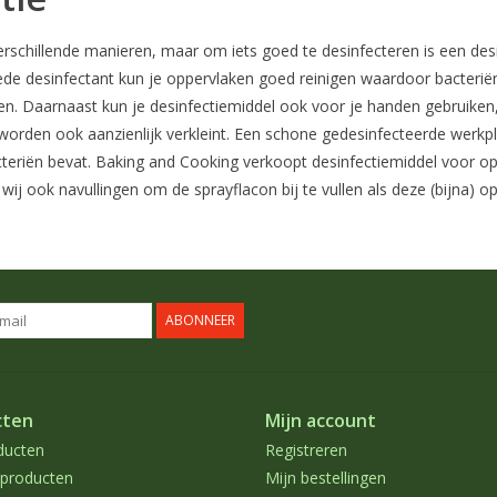
erschillende manieren, maar om iets goed te desinfecteren is een des
e desinfectant kun je oppervlaken goed reinigen waardoor bacteriën,
en. Daarnaast kun je desinfectiemiddel ook voor je handen gebruiken,
 worden ook aanzienlijk verkleint. Een schone gedesinfecteerde werkpl
cteriën bevat. Baking and Cooking verkoopt desinfectiemiddel voor 
ij ook navullingen om de sprayflacon bij te vullen als deze (bijna) op 
ABONNEER
cten
Mijn account
ducten
Registreren
producten
Mijn bestellingen