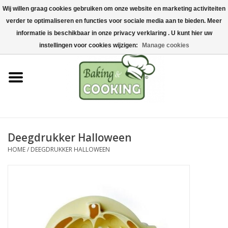
Wij willen graag cookies gebruiken om onze website en marketing activiteiten
Home
verder te optimaliseren en functies voor sociale media aan te bieden. Meer
0 Artikelen - €0,00
informatie is beschikbaar in onze privacy verklaring . U kunt hier uw
Bak-& kookgerei
instellingen voor cookies wijzigen:
Manage cookies
Machines & onderdelen
Chocolade & ijsbereiding
RVS/Inox
Deegdrukker Halloween
HOME
/
DEEGDRUKKER HALLOWEEN
Hygiëne & opslag
Grondstoffen & Presentatie
Acties