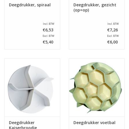
Deegdrukker, spiraal
Deegdrukker, gezicht
(op=op)
Incl. BTW
Incl. BTW
€6,53
€7,26
Excl. BTW
Excl. BTW
€5,40
€6,00
Deegdrukker
Deegdrukker voetbal
Kaiserbroodje