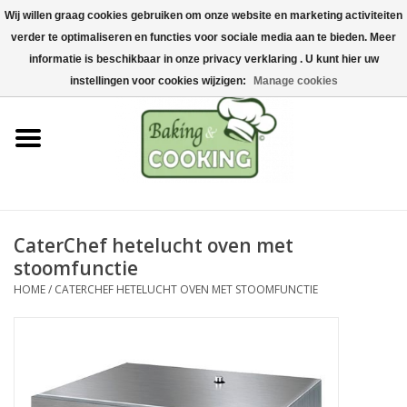
Wij willen graag cookies gebruiken om onze website en marketing activiteiten
Home
verder te optimaliseren en functies voor sociale media aan te bieden. Meer
0 Artikelen - €0,00
informatie is beschikbaar in onze privacy verklaring . U kunt hier uw
Bak-& kookgerei
instellingen voor cookies wijzigen:
Manage cookies
Machines & onderdelen
Chocolade & ijsbereiding
RVS/Inox
CaterChef hetelucht oven met
stoomfunctie
Hygiëne & opslag
HOME
/
CATERCHEF HETELUCHT OVEN MET STOOMFUNCTIE
Grondstoffen & Presentatie
Acties