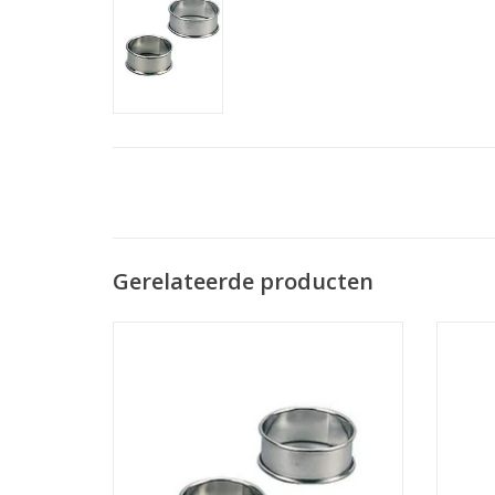
Gerelateerde producten
Gesiliconeerde cakering met een diameter
Gesil
van 80 mm en een hoogte van 20 mm. De
diamet
cakering is voorzien van een kraalrand.
mm. 
TOEVOEGEN AAN WINKELWAGEN
TO