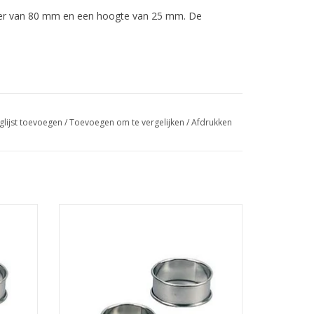
ter van 80 mm en een hoogte van 25 mm. De
glijst toevoegen
/
Toevoegen om te vergelijken
/
Afdrukken
et een
Gesiliconeerde ronde cakering met een
 van 25
diameter van 90 mm, een hoogte van 20
n een
mm en een kraalrand.
TOEVOEGEN AAN WINKELWAGEN
GEN