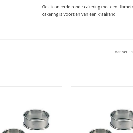
Gesiliconeerde ronde cakering met een diame
cakering is voorzien van een kraalrand.
Aan verlan
iconeerde ronde cakering met een
Gesiliconeerde ronde cakering m
er van 85 mm en een hoogte van 20
diameter van 85 mm en een hoogte
De cakering is voorzien van een
mm. De cakering is voorzien va
kraalrand.
kraalrand.
EVOEGEN AAN WINKELWAGEN
TOEVOEGEN AAN WINKELWA