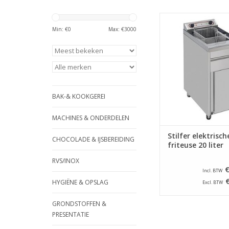
Elektrische friteuse va
een inhoud van 20 li
Min: €
0
Max: €
3000
uit roestvrij staal v
voorzien van vetop
aftapkraan en kou
TOEVOEGEN AAN WI
BAK-& KOOKGEREI
MACHINES & ONDERDELEN
Stilfer elektrisch
CHOCOLADE & IJSBEREIDING
friteuse 20 liter
RVS/INOX
€
Incl. BTW
HYGIËNE & OPSLAG
Excl. BTW
GRONDSTOFFEN &
PRESENTATIE