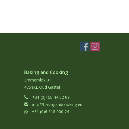
Baking and Cooking
Emmerblok 31
4751XE Oud Gastel
+31 (0)165 44 02 09
info@bakingandcooking.eu
+31 (0)6 518 900 24