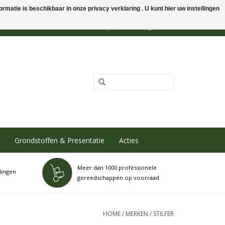
rmatie is beschikbaar in onze privacy verklaring . U kunt hier uw instellingen
0 Artikelen - €0,00
Mijn account / Registreren
Grondstoffen & Presentatie
Acties
Meer dan 1000 professionele
dingen
gereedschappen op voorraad
HOME
/
MERKEN
/
STILFER