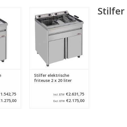
Stilfer
n Stilfer met
Elektrische friteuse van Stilfer met
ter. Geheel
een inhoud van 2 x 20 liter.
ervaardigd,
Geheel uit roestvrij staal
vangbak,
vervaardigd, voorzien van
de zone.
vetopvangbak, aftapkraan en
koude zone.
NKELWAGEN
TOEVOEGEN AAN WINKELWAGEN
e
Stilfer elektrische
friteuse 2 x 20 liter
1.542,75
€2.631,75
Incl. BTW
€1.275,00
€2.175,00
Excl. BTW