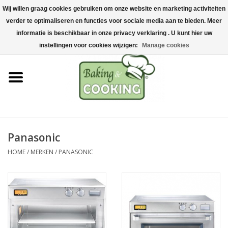
Wij willen graag cookies gebruiken om onze website en marketing activiteiten
Home
verder te optimaliseren en functies voor sociale media aan te bieden. Meer
0 Artikelen - €0,00
informatie is beschikbaar in onze privacy verklaring . U kunt hier uw
Bak-& kookgerei
instellingen voor cookies wijzigen:
Manage cookies
Machines & onderdelen
Chocolade & ijsbereiding
RVS/Inox
Panasonic
HOME
/
MERKEN
/
PANASONIC
Hygiëne & opslag
Grondstoffen & Presentatie
Acties