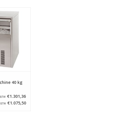
okjesmachine
40 kg ijs per 24
n roestvrij staal,
n werkt volgens
itsysteem.
N WINKELWAGEN
chine 40 kg
€1.301,36
. BTW
€1.075,50
. BTW