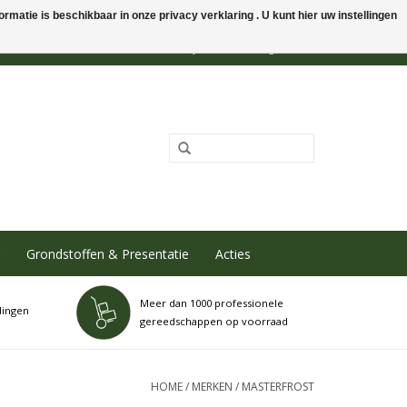
rmatie is beschikbaar in onze privacy verklaring . U kunt hier uw instellingen
0 Artikelen - €0,00
Mijn account / Registreren
Grondstoffen & Presentatie
Acties
Meer dan 1000 professionele
dingen
gereedschappen op voorraad
HOME
/
MERKEN
/
MASTERFROST