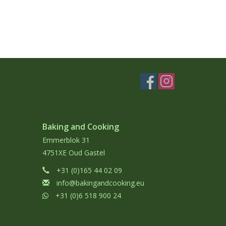
Baking and Cooking
Emmerblok 31
4751XE Oud Gastel
+31 (0)165 44 02 09
info@bakingandcooking.eu
+31 (0)6 518 900 24