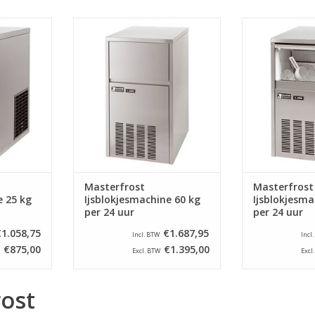
achine
Deze ijsblokjesmachine
Deze ijsbl
ijs per 24
produceert ca. 60 kg ijs per 24
produceert ca. 
tvrij staal,
uur, is geheel van roestvrij staal,
uur, is geheel va
kt volgens
luchtgekoeld en werkt volgens
luchtgekoeld e
teem.
een inspuitsysteem.
een inspu
NKELWAGEN
TOEVOEGEN AAN WINKELWAGEN
TOEVOEGEN AA
Masterfrost
Masterfrost
e 25 kg
Ijsblokjesmachine 60 kg
Ijsblokjesma
per 24 uur
per 24 uur
€1.058,75
€1.687,95
Incl. BTW
Incl
€875,00
€1.395,00
Excl. BTW
Excl
ost