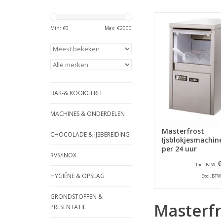
Deze ijsblokjesm
produceert ca. 25 kg 
Min: €
0
Max: €
2000
uur, is geheel van roes
luchtgekoeld en wer
een inspuitsys
TOEVOEGEN AAN WI
BAK-& KOOKGEREI
MACHINES & ONDERDELEN
Masterfrost
CHOCOLADE & IJSBEREIDING
Ijsblokjesmachin
per 24 uur
RVS/INOX
Incl. BTW
HYGIËNE & OPSLAG
Excl. BTW
GRONDSTOFFEN &
Masterfr
PRESENTATIE