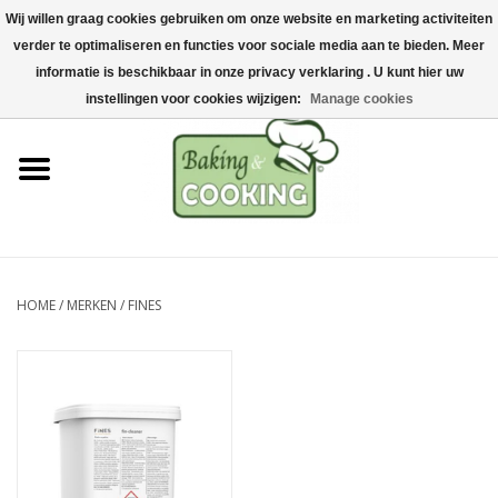
Wij willen graag cookies gebruiken om onze website en marketing activiteiten
Home
verder te optimaliseren en functies voor sociale media aan te bieden. Meer
0 Artikelen - €0,00
informatie is beschikbaar in onze privacy verklaring . U kunt hier uw
Bak-& kookgerei
instellingen voor cookies wijzigen:
Manage cookies
Machines & onderdelen
Chocolade & ijsbereiding
RVS/Inox
HOME
/
MERKEN
/
FINES
Hygiëne & opslag
Grondstoffen & Presentatie
Acties