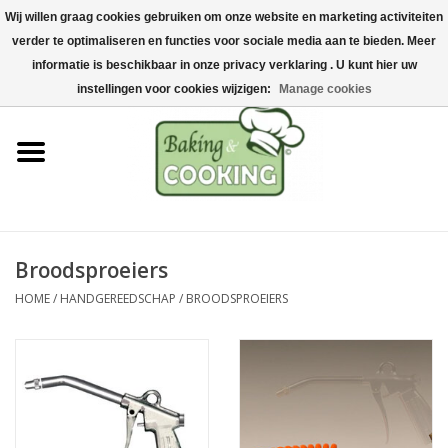
Wij willen graag cookies gebruiken om onze website en marketing activiteiten
Home
verder te optimaliseren en functies voor sociale media aan te bieden. Meer
0 Artikelen - €0,00
informatie is beschikbaar in onze privacy verklaring . U kunt hier uw
Bak-& kookgerei
instellingen voor cookies wijzigen:
Manage cookies
Machines & onderdelen
Chocolade & ijsbereiding
RVS/Inox
Broodsproeiers
HOME
/
HANDGEREEDSCHAP
/
BROODSPROEIERS
Hygiëne & opslag
Grondstoffen & Presentatie
Acties