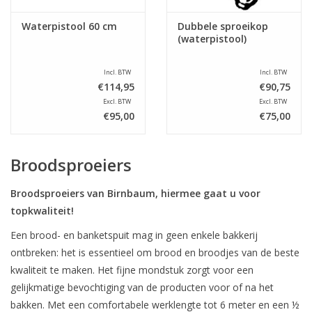
Waterpistool 60 cm
Dubbele sproeikop
(waterpistool)
Incl. BTW
Incl. BTW
€114,95
€90,75
Excl. BTW
Excl. BTW
€95,00
€75,00
Broodsproeiers
Broodsproeiers van Birnbaum, hiermee gaat u voor
topkwaliteit!
Een brood- en banketspuit mag in geen enkele bakkerij
ontbreken: het is essentieel om brood en broodjes van de beste
kwaliteit te maken. Het fijne mondstuk zorgt voor een
gelijkmatige bevochtiging van de producten voor of na het
bakken. Met een comfortabele werklengte tot 6 meter en een ½