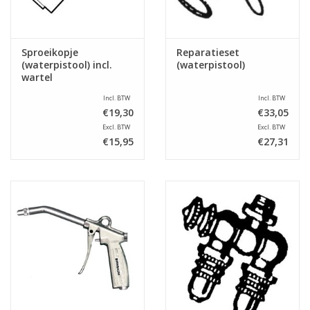
Sproeikopje
Reparatieset
(waterpistool) incl.
(waterpistool)
wartel
Incl. BTW
Incl. BTW
€19,30
€33,05
Excl. BTW
Excl. BTW
€15,95
€27,31