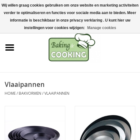
Wij willen graag cookies gebruiken om onze website en marketing activiteiten
Home
verder te optimaliseren en functies voor sociale media aan te bieden. Meer
0 Artikelen - €0,00
informatie is beschikbaar in onze privacy verklaring . U kunt hier uw
Bak-& kookgerei
instellingen voor cookies wijzigen:
Manage cookies
Machines & onderdelen
Chocolade & ijsbereiding
RVS/Inox
Vlaaipannen
HOME
/
BAKVORMEN
/
VLAAIPANNEN
Hygiëne & opslag
Grondstoffen & Presentatie
Acties