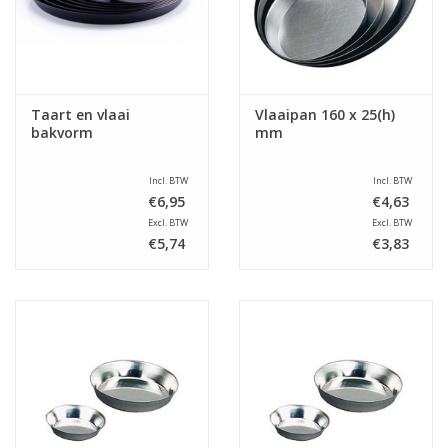
Taart en vlaai
Vlaaipan 160 x 25(h)
bakvorm
mm
Incl. BTW
Incl. BTW
€6,95
€4,63
Excl. BTW
Excl. BTW
€5,74
€3,83