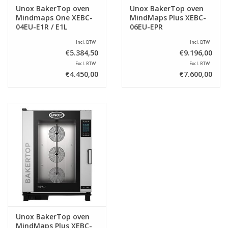
Unox BakerTop oven
Unox BakerTop oven
Mindmaps One XEBC-
MindMaps Plus XEBC-
04EU-E1R / E1L
06EU-EPR
Incl. BTW
Incl. BTW
€5.384,50
€9.196,00
Excl. BTW
Excl. BTW
€4.450,00
€7.600,00
Unox BakerTop oven
MindMaps Plus XEBC-