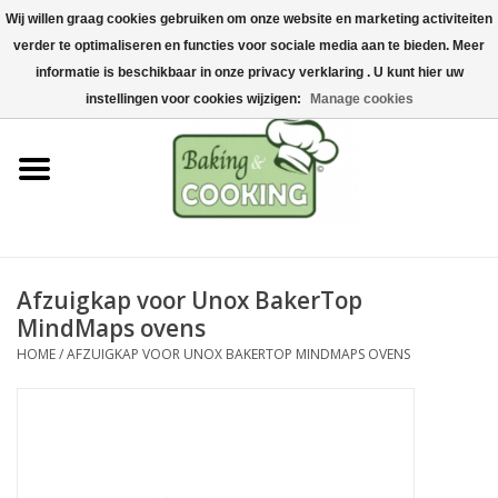
Wij willen graag cookies gebruiken om onze website en marketing activiteiten
Home
verder te optimaliseren en functies voor sociale media aan te bieden. Meer
0 Artikelen - €0,00
informatie is beschikbaar in onze privacy verklaring . U kunt hier uw
Bak-& kookgerei
instellingen voor cookies wijzigen:
Manage cookies
Machines & onderdelen
Chocolade & ijsbereiding
RVS/Inox
Afzuigkap voor Unox BakerTop
MindMaps ovens
Hygiëne & opslag
HOME
/
AFZUIGKAP VOOR UNOX BAKERTOP MINDMAPS OVENS
Grondstoffen & Presentatie
Acties