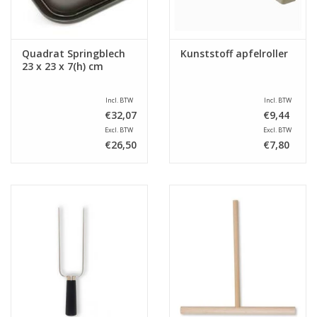
Quadrat Springblech
Kunststoff apfelroller
23 x 23 x 7(h) cm
Incl. BTW
Incl. BTW
€32,07
€9,44
Excl. BTW
Excl. BTW
€26,50
€7,80