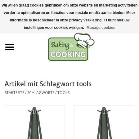
Wij willen graag cookies gebruiken om onze website en marketing activiteiten
Startseite
verder te optimaliseren en functies voor sociale media aan te bieden. Meer
0 Artikel - €0,00
informatie is beschikbaar in onze privacy verklaring . U kunt hier uw
Koch-&Backutensilien
instellingen voor cookies wijzigen:
Manage cookies
Maschinen & Teile
Schokoladen &
Eisherstellung
Artikel mit Schlagwort tools
Edelstahl
STARTSEITE
/
SCHLAGWORTE
/
TOOLS
Hygiene & Lagerung
Rohstoffe & Präsentation
Aktionen