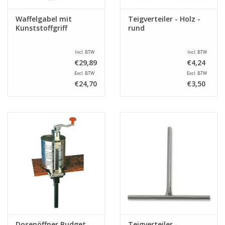
Waffelgabel mit
Teigverteiler - Holz -
Kunststoffgriff
rund
Incl. BTW
Incl. BTW
€29,89
€4,24
Excl. BTW
Excl. BTW
€24,70
€3,50
Dosenöffner Budget
Teigverteiler -