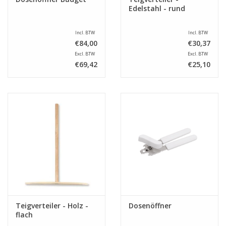
Edelstahl - rund
Incl. BTW
Incl. BTW
€84,00
€30,37
Excl. BTW
Excl. BTW
€69,42
€25,10
Teigverteiler - Holz -
Dosenöffner
flach