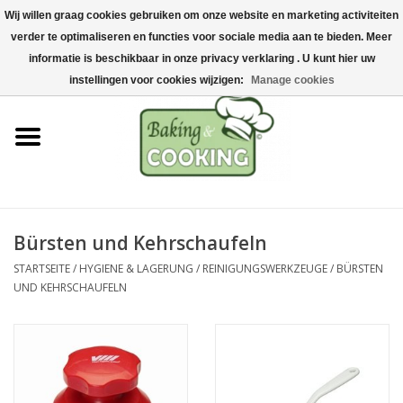
Wij willen graag cookies gebruiken om onze website en marketing activiteiten
Startseite
verder te optimaliseren en functies voor sociale media aan te bieden. Meer
0 Artikel - €0,00
informatie is beschikbaar in onze privacy verklaring . U kunt hier uw
Koch-&Backutensilien
instellingen voor cookies wijzigen:
Manage cookies
Maschinen & Teile
Schokoladen &
Eisherstellung
Bürsten und Kehrschaufeln
Edelstahl
STARTSEITE
/
HYGIENE & LAGERUNG
/
REINIGUNGSWERKZEUGE
/
BÜRSTEN
UND KEHRSCHAUFELN
Hygiene & Lagerung
Rohstoffe & Präsentation
Aktionen