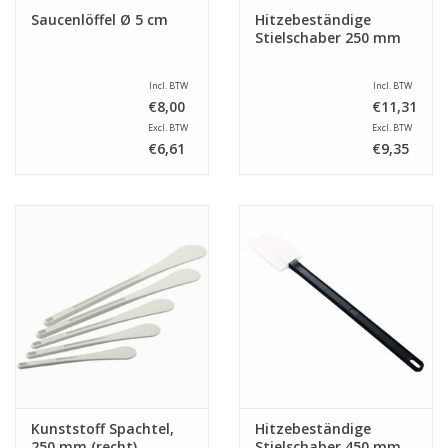
Saucenlöffel Ø 5 cm
Hitzebeständige
Stielschaber 250 mm
Incl. BTW
Incl. BTW
€8,00
€11,31
Excl. BTW
Excl. BTW
€6,61
€9,35
Kunststoff Spachtel,
Hitzebeständige
250 mm (recht)
Stielschaber 450 mm