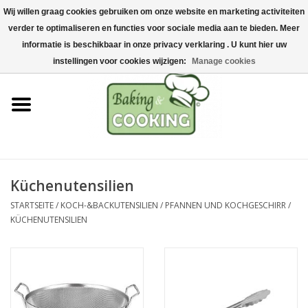
Wij willen graag cookies gebruiken om onze website en marketing activiteiten
Startseite
verder te optimaliseren en functies voor sociale media aan te bieden. Meer
0 Artikel - €0,00
informatie is beschikbaar in onze privacy verklaring . U kunt hier uw
Koch-&Backutensilien
instellingen voor cookies wijzigen:
Manage cookies
Maschinen & Teile
Schokoladen &
Eisherstellung
Küchenutensilien
Edelstahl
STARTSEITE
/
KOCH-&BACKUTENSILIEN
/
PFANNEN UND KOCHGESCHIRR
/
KÜCHENUTENSILIEN
Hygiene & Lagerung
Rohstoffe & Präsentation
Aktionen