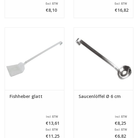
Excl. BTW
Excl. BTW
€8,10
€16,82
Fishheber glatt
Saucenlöffel Ø 6 cm
Incl. BTW
Incl. BTW
€13,61
€8,25
Excl. BTW
Excl. BTW
€11,25
€6,82