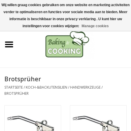
Wij willen graag cookies gebruiken om onze website en marketing activiteiten
Startseite
verder te optimaliseren en functies voor sociale media aan te bieden. Meer
0 Artikel - €0,00
informatie is beschikbaar in onze privacy verklaring . U kunt hier uw
Koch-&Backutensilien
instellingen voor cookies wijzigen:
Manage cookies
Maschinen & Teile
Schokoladen &
Eisherstellung
Brotsprüher
Edelstahl
STARTSEITE
/
KOCH-&BACKUTENSILIEN
/
HANDWERKZEUGE
/
BROTSPRÜHER
Hygiene & Lagerung
Rohstoffe & Präsentation
Aktionen