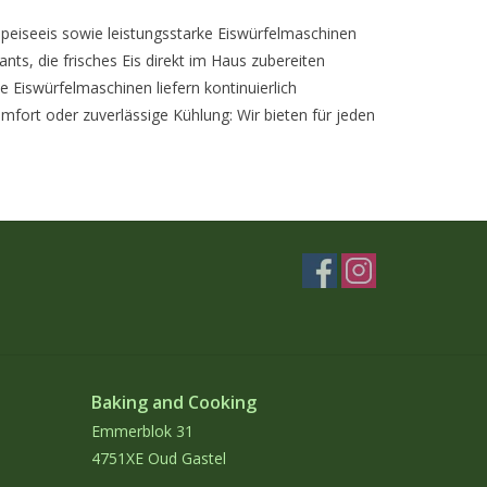
Speiseeis sowie leistungsstarke Eiswürfelmaschinen
nts, die frisches Eis direkt im Haus zubereiten
 Eiswürfelmaschinen liefern kontinuierlich
omfort oder zuverlässige Kühlung: Wir bieten für jeden
Baking and Cooking
Emmerblok 31
4751XE Oud Gastel