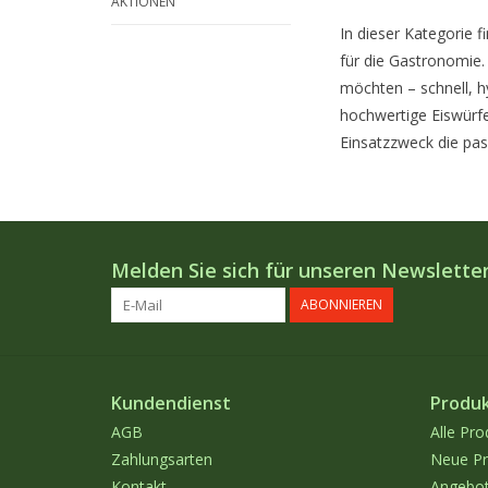
AKTIONEN
In dieser Kategorie 
für die Gastronomie. 
möchten – schnell, h
hochwertige Eiswürfe
Einsatzzweck die pa
Melden Sie sich für unseren Newsletter
ABONNIEREN
Kundendienst
Produ
AGB
Alle Pro
Zahlungsarten
Neue Pr
Kontakt
Angebo