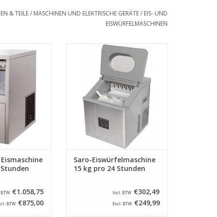
EN & TEILE
/
MASCHINEN UND ELEKTRISCHE GERÄTE
/
EIS- UND
EISWÜRFELMASCHINEN
er produziert pro
Dieser Eishersteller produziert
 25 kg Eis, ist
etwa 15 kg Eis pro 24 Stunden,
lstahl gefertigt,
verfügt über ein
d arbeitet nach
Edelstahlgehäuse und ist die
tionssystem.
ideale Maschine für kleine
Restaurants / Bars und Cafés.
RB HINZUFÜGEN
ZUM WARENKORB HINZUFÜGEN
 Eismaschine
Saro-Eiswürfelmaschine
4 Stunden
15 kg pro 24 Stunden
€1.058,75
€302,49
. BTW
Incl. BTW
€875,00
€249,99
xcl. BTW
Excl. BTW