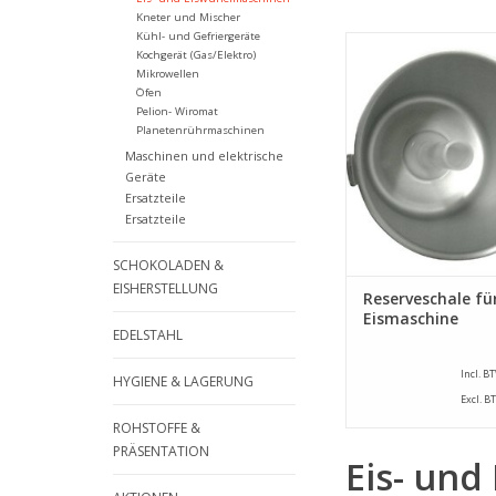
Kneter und Mischer
Kühl- und Gefriergeräte
Ersatzschale für 
Kochgerät (Gas/Elektro)
Eismaschine (Artike
Mikrowellen
010)
Öfen
Pelion- Wiromat
ZUM WARENKORB HI
Planetenrührmaschinen
Maschinen und elektrische
Geräte
Ersatzteile
Ersatzteile
SCHOKOLADEN &
EISHERSTELLUNG
Reserveschale fü
Eismaschine
EDELSTAHL
Incl. B
HYGIENE & LAGERUNG
Excl. B
ROHSTOFFE &
PRÄSENTATION
Eis- und