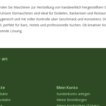
finden Sie Maschinen zur Herstellung von handwerklich hergestelltem 
Unsere Eismaschinen sind ideal für Eisdielen, Bäckereien und Restaura
ygienisch und mit voller Kontrolle über Geschmack und Konsistenz. Die
l, perfekt für Bars, Hotels und professionelle Küchen. Ob kreativer K
ssende Lösung.
 an:
kte
Mein Konto
dukte
Kundenkonto anlegen
odukte
Meine Bestellungen
te
Meine Nachrichten (Tickets)