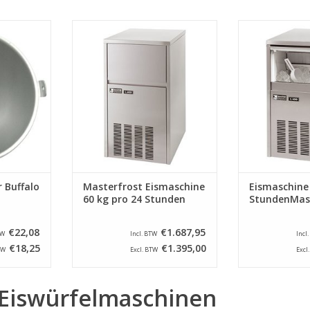
Buffalo
Dieser Eisbereiter produziert ca.
Dieser Eisbereit
lnummer M18
60 kg Eis pro 24 Stunden, ist
40 kg Eiscreme
komplett aus Edelstahl gefertigt,
ist komplett
luftgekühlt und arbeitet nach
gefertigt, luftge
NZUFÜGEN
einem Einspritzsystem.
nach einem In
ZUM WARENKORB HINZUFÜGEN
ZUM WARENKO
r Buffalo
Masterfrost Eismaschine
Eismaschine 
60 kg pro 24 Stunden
StundenMas
€22,08
€1.687,95
TW
Incl. BTW
Incl
€18,25
€1.395,00
TW
Excl. BTW
Excl
 Eiswürfelmaschinen