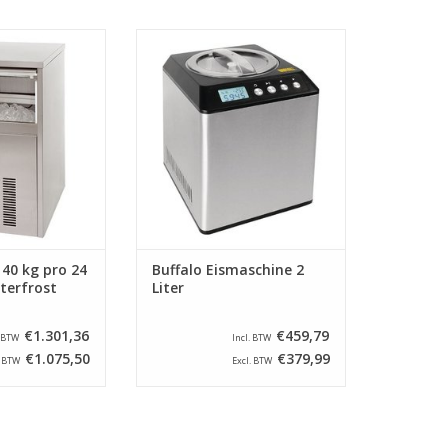
er produziert ca.
Buffalo Eismaschine mit
 pro 24 Stunden,
Edelstahldesign. Diese Maschine
 aus Edelstahl
produziert 2 Liter pro 30 Minuten
kühlt und arbeitet
und verfügt über einen
jektionssystem.
eingebauten Kühlkompressor.
RB HINZUFÜGEN
ZUM WARENKORB HINZUFÜGEN
40 kg pro 24
Buffalo Eismaschine 2
terfrost
Liter
€1.301,36
€459,79
. BTW
Incl. BTW
€1.075,50
€379,99
. BTW
Excl. BTW