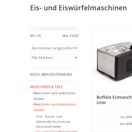
Eis- und Eiswürfelmaschinen
Buffalo Eismasch
Edelstahldesign. Die
Min: €
0
Max: €
2000
produziert 1,5 kg pro
und verfügt über
eingebauten Kühlko
ZUM WARENKORB HI
KOCH-&BACKUTENSILIEN
MASCHINEN & TEILE
Maschinen und elektrische
Buffalo Eismasch
Geräte
Liter
Maschinen und elektrische
Geräte
Grill-, Toaster- und
Incl. BTW
Salamander-Ausrüstung
Excl. BTW
Gemüseschneider
Eis- und Eiswürfelmaschinen