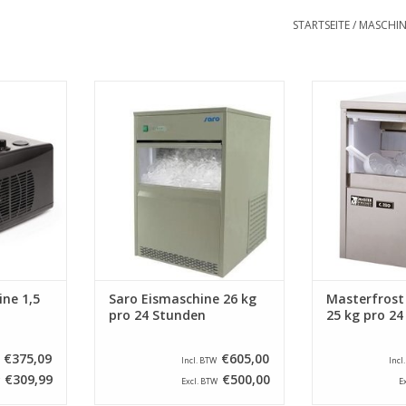
STARTSEITE
/
MASCHIN
ine mit
Dieser Eishersteller produziert
Dieser Eisbereit
se Maschine
etwa 24 kg Eis pro 24 Stunden,
24 Stunden ca.
 30 Minuten
verfügt über ein
komplett aus Ede
 einen
Edelstahlgehäuse und ist die
luftgekühlt un
mpressor.
ideale Maschine für kleine
einem Injek
Restaurants / Bars und Cafés.
NZUFÜGEN
ZUM WARENKO
ZUM WARENKORB HINZUFÜGEN
ine 1,5
Saro Eismaschine 26 kg
Masterfrost
pro 24 Stunden
25 kg pro 2
€375,09
€605,00
Incl. BTW
Incl
€309,99
€500,00
Excl. BTW
E