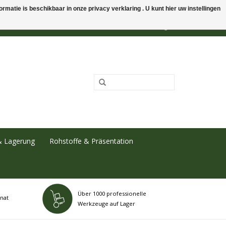
rmatie is beschikbaar in onze privacy verklaring . U kunt hier uw instellingen
0 Artikel - €0,00
Mein Konto / Kundenkonto anlegen
& Lagerung
Rohstoffe & Präsentation
Über 1000 professionelle
nat
Werkzeuge auf Lager